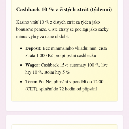
Cashback 10 % z čistých ztrát (týdenní)
Kasino vrátí 10 % z čistých ztrát za týden jako
bonusové peníze. Čisté ztráty se počítají jako sázky
mínus výhry za dané období.
Deposit:
Bez minimálního vkladu; min. čistá
ztráta 1 000 Kč pro připsání cashbacku
Wager:
Cashback 15×; automaty 100 %, live
hry 10 %, stolní hry 5 %
Term:
Po–Ne; připsání v pondělí do 12:00
(CET), splnění do 72 hodin od připsání