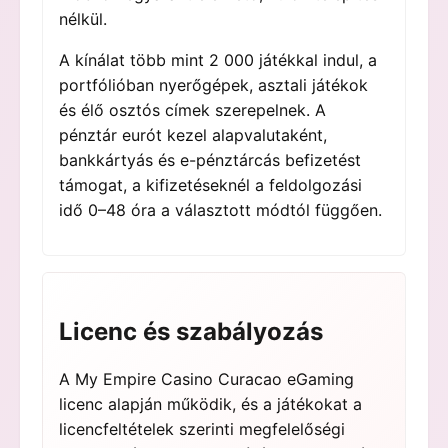
nélkül.
A kínálat több mint 2 000 játékkal indul, a
portfólióban nyerőgépek, asztali játékok
és élő osztós címek szerepelnek. A
pénztár eurót kezel alapvalutaként,
bankkártyás és e-pénztárcás befizetést
támogat, a kifizetéseknél a feldolgozási
idő 0–48 óra a választott módtól függően.
Licenc és szabályozás
A My Empire Casino Curacao eGaming
licenc alapján működik, és a játékokat a
licencfeltételek szerinti megfelelőségi