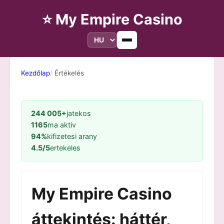
⭐ My Empire Casino
Kezdőlap
Értékelés
244 005+
jatekos
1165
ma aktiv
94%
kifizetesi arany
4.5/5
ertekeles
My Empire Casino
áttekintés: háttér,