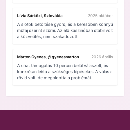
Lívia Sárközi, Szlovákia
2025 október
A slotok betöltése gyors, és a keresőben könnyű
műfaj szerint szűrni. Az élő kaszinóban stabil volt
a közvetítés, nem szakadozott.
Márton Gyenes, @gyenesmarton
2026 április
A chat támogatás 10 percen belül válaszolt, és
konkrétan leírta a szükséges lépéseket. A válasz
rövid volt, de megoldotta a problémát.