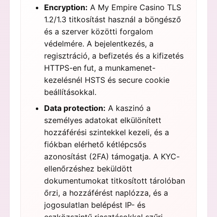
Encryption:
A My Empire Casino TLS
1.2/1.3 titkosítást használ a böngésző
és a szerver közötti forgalom
védelmére. A bejelentkezés, a
regisztráció, a befizetés és a kifizetés
HTTPS-en fut, a munkamenet-
kezelésnél HSTS és secure cookie
beállításokkal.
Data protection:
A kaszinó a
személyes adatokat elkülönített
hozzáférési szintekkel kezeli, és a
fiókban elérhető kétlépcsős
azonosítást (2FA) támogatja. A KYC-
ellenőrzéshez beküldött
dokumentumokat titkosított tárolóban
őrzi, a hozzáférést naplózza, és a
jogosulatlan belépést IP- és
eszközszintű riasztásokkal szűri.