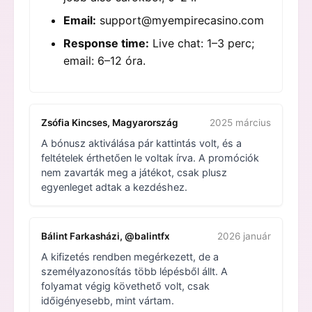
Email:
support@myempirecasino.com
Response time:
Live chat: 1–3 perc;
email: 6–12 óra.
Zsófia Kincses, Magyarország
2025 március
A bónusz aktiválása pár kattintás volt, és a
feltételek érthetően le voltak írva. A promóciók
nem zavarták meg a játékot, csak plusz
egyenleget adtak a kezdéshez.
Bálint Farkasházi, @balintfx
2026 január
A kifizetés rendben megérkezett, de a
személyazonosítás több lépésből állt. A
folyamat végig követhető volt, csak
időigényesebb, mint vártam.