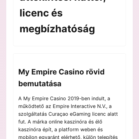
licenc és
megbízhatóság
My Empire Casino rövid
bemutatása
A My Empire Casino 2019-ben indult, a
működtető az Empire Interactive N.V., a
szolgáltatás Curaçao eGaming licenc alatt
fut. A márka online kaszinóra és élő
kaszinóra épít, a platform weben és
mobilon egyaránt elérhető, külön telepítés