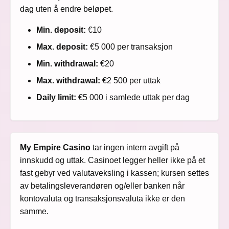
dag uten å endre beløpet.
Min. deposit:
€10
Max. deposit:
€5 000 per transaksjon
Min. withdrawal:
€20
Max. withdrawal:
€2 500 per uttak
Daily limit:
€5 000 i samlede uttak per dag
My Empire Casino
tar ingen intern avgift på
innskudd og uttak. Casinoet legger heller ikke på et
fast gebyr ved valutaveksling i kassen; kursen settes
av betalingsleverandøren og/eller banken når
kontovaluta og transaksjonsvaluta ikke er den
samme.