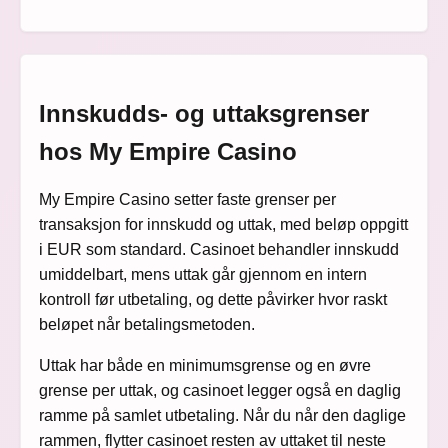
Innskudds- og uttaksgrenser
hos My Empire Casino
My Empire Casino setter faste grenser per
transaksjon for innskudd og uttak, med beløp oppgitt
i EUR som standard. Casinoet behandler innskudd
umiddelbart, mens uttak går gjennom en intern
kontroll før utbetaling, og dette påvirker hvor raskt
beløpet når betalingsmetoden.
Uttak har både en minimumsgrense og en øvre
grense per uttak, og casinoet legger også en daglig
ramme på samlet utbetaling. Når du når den daglige
rammen, flytter casinoet resten av uttaket til neste