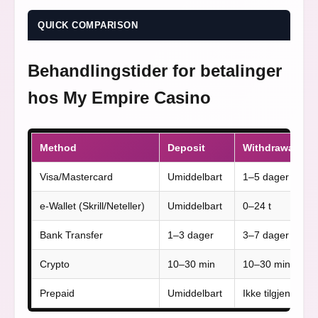
QUICK COMPARISON
Behandlingstider for betalinger
hos My Empire Casino
Method
Deposit
Withdrawal
Visa/Mastercard
Umiddelbart
1–5 dager
e-Wallet (Skrill/Neteller)
Umiddelbart
0–24 t
Bank Transfer
1–3 dager
3–7 dager
Crypto
10–30 min
10–30 min
Prepaid
Umiddelbart
Ikke tilgjengelig