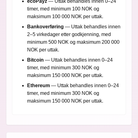
ecoPayz
— Uttak behandles innen 0–24
timer, med minimum 100 NOK og
maksimum 100 000 NOK per uttak.
Bankoverføring
— Uttak behandles innen
2–5 virkedager etter godkjenning, med
minimum 500 NOK og maksimum 200 000
NOK per uttak.
Bitcoin
— Uttak behandles innen 0–24
timer, med minimum 300 NOK og
maksimum 150 000 NOK per uttak.
Ethereum
— Uttak behandles innen 0–24
timer, med minimum 300 NOK og
maksimum 150 000 NOK per uttak.