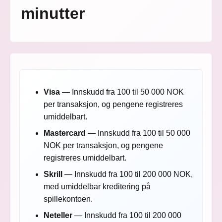
minutter
Visa
— Innskudd fra 100 til 50 000 NOK
per transaksjon, og pengene registreres
umiddelbart.
Mastercard
— Innskudd fra 100 til 50 000
NOK per transaksjon, og pengene
registreres umiddelbart.
Skrill
— Innskudd fra 100 til 200 000 NOK,
med umiddelbar kreditering på
spillekontoen.
Neteller
— Innskudd fra 100 til 200 000