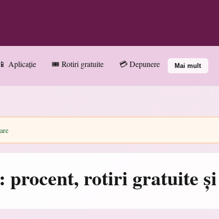
📱 Aplicație
🎟️ Rotiri gratuite
💳 Depunere
Mai mult
are
 procent, rotiri gratuite și