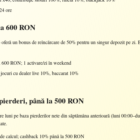
 24 ore
la 600 RON
oferă un bonus de reîncărcare de 50% pentru un singur depozit pe zi. Bo
600 RON; 1 activare/zi în weekend
 jocuri cu dealer live 10%, baccarat 10%
ierderi, până la 500 RON
e luni pe baza pierderilor nete din săptămâna anterioară (luni 00:00–d
ate.
de calcul; cashback 10% până la 500 RON