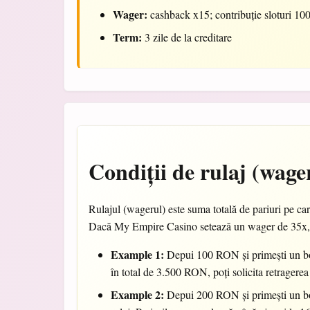
Wager:
cashback x15; contribuție sloturi 1
Term:
3 zile de la creditare
Condiții de rulaj (wag
Rulajul (wagerul) este suma totală de pariuri pe car
Dacă My Empire Casino setează un wager de 35x, at
Example 1:
Depui 100 RON și primești un bo
în total de 3.500 RON, poți solicita retragerea 
Example 2:
Depui 200 RON și primești un b