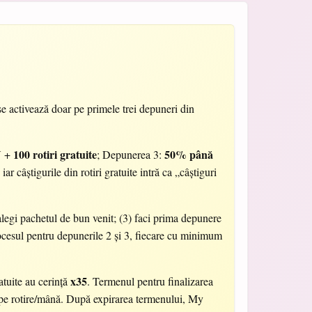
se activează doar pe primele trei depuneri din
N
100 rotiri gratuite
50% până
+
; Depunerea 3:
 iar câștigurile din rotiri gratuite intră ca „câștiguri
legi pachetul de bun venit; (3) faci prima depunere
procesul pentru depunerile 2 și 3, fiecare cu minimum
x35
ratuite au cerință
. Termenul pentru finalizarea
pe rotire/mână. După expirarea termenului, My