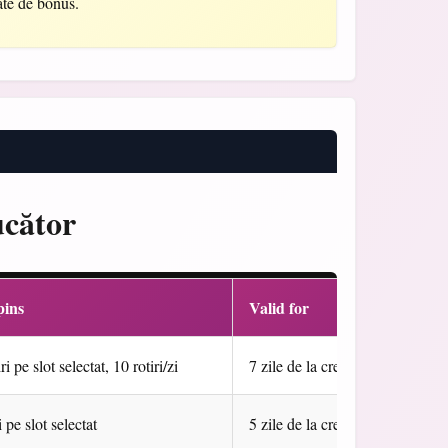
ate de bonus.
ucător
pins
Valid for
ri pe slot selectat, 10 rotiri/zi
7 zile de la creditare
i pe slot selectat
5 zile de la creditare