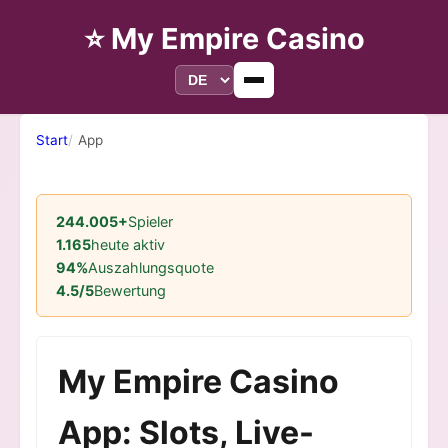
⭐ My Empire Casino
Start
App
244.005+
Spieler
1.165
heute aktiv
94%
Auszahlungsquote
4.5/5
Bewertung
My Empire Casino
App: Slots, Live-