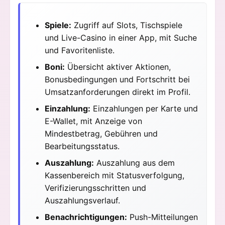
Spiele:
Zugriff auf Slots, Tischspiele
und Live-Casino in einer App, mit Suche
und Favoritenliste.
Boni:
Übersicht aktiver Aktionen,
Bonusbedingungen und Fortschritt bei
Umsatzanforderungen direkt im Profil.
Einzahlung:
Einzahlungen per Karte und
E-Wallet, mit Anzeige von
Mindestbetrag, Gebühren und
Bearbeitungsstatus.
Auszahlung:
Auszahlung aus dem
Kassenbereich mit Statusverfolgung,
Verifizierungsschritten und
Auszahlungsverlauf.
Benachrichtigungen:
Push-Mitteilungen