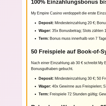
100% Einzahlungsbonus bis 
My Empire Casino verdoppelt die erste Einza
Deposit:
Mindesteinzahlung 20 €; Bonu
Wager:
35x Bonusbetrag; Slots zählen 
Term:
Bonus muss innerhalb von 7 Tage
50 Freispiele auf Book-of-
Nach einer Einzahlung ab 30 € schreibt My E
Bonusguthaben gebucht.
Deposit:
Mindesteinzahlung 30 €; 50 Fr
Wager:
40x Gewinne aus Freispielen; S
Term:
Freispiele 72 Stunden gültig; G