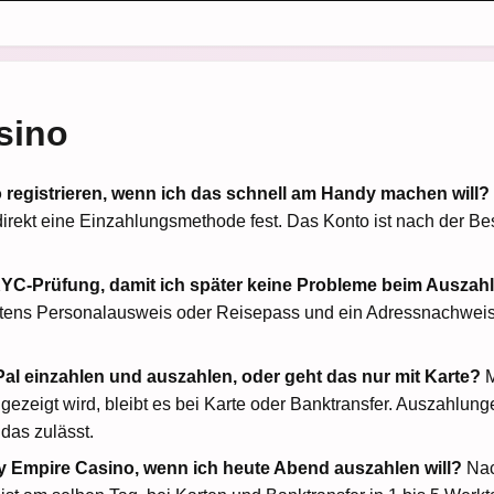
sino
 registrieren, wenn ich das schnell am Handy machen will?
direkt eine Einzahlungsmethode fest. Das Konto ist nach der Be
 KYC-Prüfung, damit ich später keine Probleme beim Ausz
eistens Personalausweis oder Reisepass und ein Adressnachwei
al einzahlen und auszahlen, oder geht das nur mit Karte?
M
ezeigt wird, bleibt es bei Karte oder Banktransfer. Auszahlun
das zulässt.
y Empire Casino, wenn ich heute Abend auszahlen will?
Nac