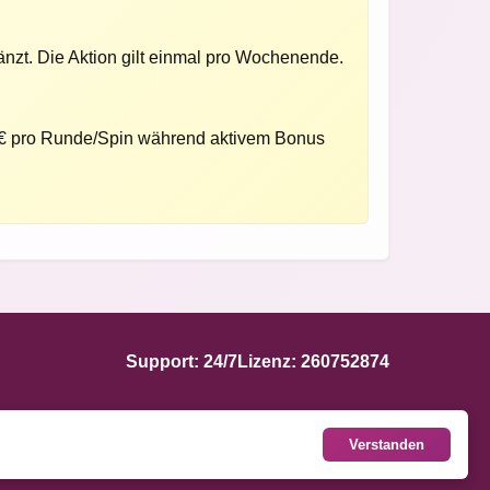
nzt. Die Aktion gilt einmal pro Wochenende.
 € pro Runde/Spin während aktivem Bonus
Support: 24/7
Lizenz: 260752874
Verstanden