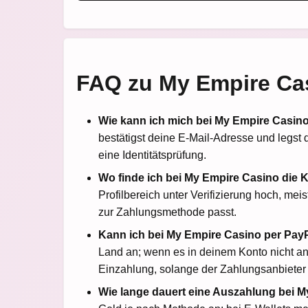
FAQ zu My Empire Ca
Wie kann ich mich bei My Empire Casino
bestätigst deine E-Mail-Adresse und legst 
eine Identitätsprüfung.
Wo finde ich bei My Empire Casino die
Profilbereich unter Verifizierung hoch, m
zur Zahlungsmethode passt.
Kann ich bei My Empire Casino per PayP
Land an; wenn es in deinem Konto nicht ang
Einzahlung, solange der Zahlungsanbieter 
Wie lange dauert eine Auszahlung bei M