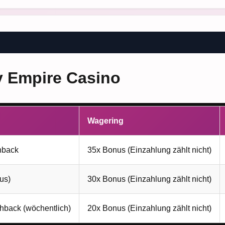
y Empire Casino
Wagering
hback
35x Bonus (Einzahlung zählt nicht)
us)
30x Bonus (Einzahlung zählt nicht)
hback (wöchentlich)
20x Bonus (Einzahlung zählt nicht)