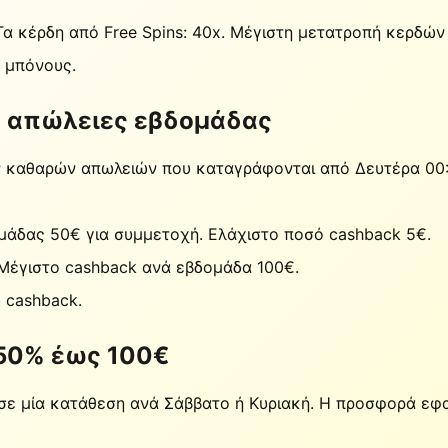
α κέρδη από Free Spins: 40x. Μέγιστη μετατροπή κερδών 
 μπόνους.
ς απώλειες εβδομάδας
ν καθαρών απωλειών που καταγράφονται από Δευτέρα 00:
μάδας 50€ για συμμετοχή. Ελάχιστο ποσό cashback 5€.
 Μέγιστο cashback ανά εβδομάδα 100€.
 cashback.
 50% έως 100€
 σε μία κατάθεση ανά Σάββατο ή Κυριακή. Η προσφορά εφ