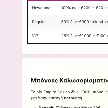
Newcomer
100% έως €200 + €20 cas
Regular
50% έως €300 (reload κ
VIP
25% έως €1.000 + €100 
Μπόνους Καλωσορίσματος 
Το My Empire Casino δίνει 100% μπόνους
μετά την επιτυχή κατάθεση.
Deposit:
Ελάχιστη κατάθεση 20€.