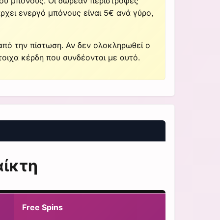
του μπόνους. Οι δωρεάν περιστροφές
ρχει ενεργό μπόνους είναι 5€ ανά γύρο,
από την πίστωση. Αν δεν ολοκληρωθεί ο
τοιχα κέρδη που συνδέονται με αυτό.
αίκτη
Free Spins
V