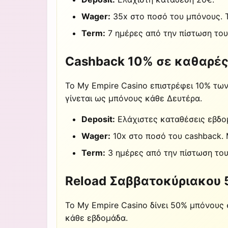
Wager:
35x στο ποσό του μπόνους. Τ
Term:
7 ημέρες από την πίστωση του
Cashback 10% σε καθαρέ
Το My Empire Casino επιστρέφει 10% τω
γίνεται ως μπόνους κάθε Δευτέρα.
Deposit:
Ελάχιστες καταθέσεις εβδο
Wager:
10x στο ποσό του cashback.
Term:
3 ημέρες από την πίστωση του
Reload Σαββατοκύριακου
Το My Empire Casino δίνει 50% μπόνους
κάθε εβδομάδα.