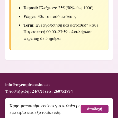
Deposit:
Ελάχιστο 25€ (50% έως 100€)
Wager:
30x το ποσό μπόνους
Term:
Ενεργοποίηση και κατάθεση κάθε
Παρασκευή 00:00–23:59, ολοκλήρωση
wagering σε 5 ημέρες
info@myempirecasino.co
Υποστήριξη: 24/7
Άδεια: 260752874
Παίξτε υπεύθυνα 18+.
Χρησιμοποιούμε cookies για καλύτερη
© 2020 -
2026
My Empire Casino.
Αποδοχή
εμπειρία και εξατομίκευση.