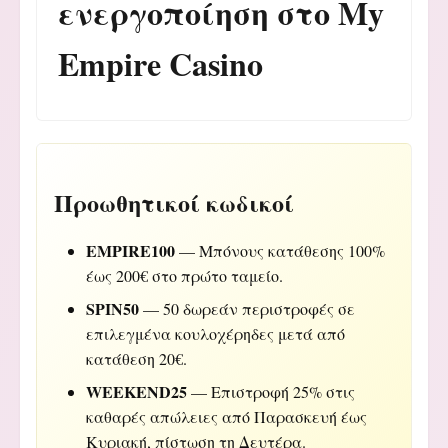
ενεργοποίηση στο My
Empire Casino
Προωθητικοί κωδικοί
EMPIRE100
— Μπόνους κατάθεσης 100%
έως 200€ στο πρώτο ταμείο.
SPIN50
— 50 δωρεάν περιστροφές σε
επιλεγμένα κουλοχέρηδες μετά από
κατάθεση 20€.
WEEKEND25
— Επιστροφή 25% στις
καθαρές απώλειες από Παρασκευή έως
Κυριακή, πίστωση τη Δευτέρα.