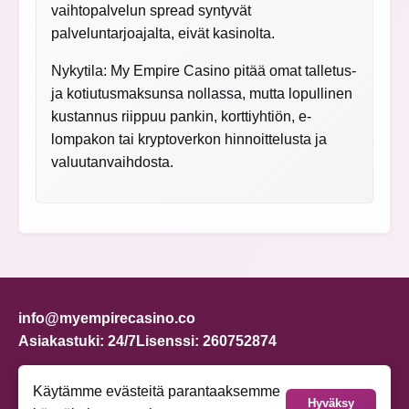
vaihtopalvelun spread syntyvät
palveluntarjoajalta, eivät kasinolta.
Nykytila: My Empire Casino pitää omat talletus-
ja kotiutusmaksunsa nollassa, mutta lopullinen
kustannus riippuu pankin, korttiyhtiön, e-
lompakon tai kryptoverkon hinnoittelusta ja
valuutanvaihdosta.
info@myempirecasino.co
Asiakastuki: 24/7
Lisenssi: 260752874
Pelaa vastuullisesti.
Käytämme evästeitä parantaaksemme
Hyväksy
© 2020 -
2026
My Empire Casino.