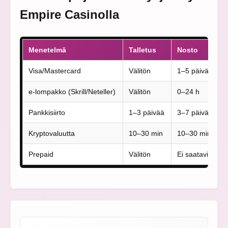
Empire Casinolla
Menetelmä
Talletus
Nosto
Visa/Mastercard
Välitön
1–5 päivää
e-lompakko (Skrill/Neteller)
Välitön
0–24 h
Pankkisiirto
1–3 päivää
3–7 päivää
Kryptovaluutta
10–30 min
10–30 min
Prepaid
Välitön
Ei saatavilla