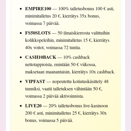
EMPIRE100
— 100% talletusbonus 100 € asti,
minimitalletus 20 €, kierrätys 35x bonus,
voimassa 7 päivää.
FS50SLOTS
— 50 ilmaiskierrosta valittuihin
kolikkopeleihin, minimitalletus 15 €, kierrätys
40x voitot, voimassa 72 tuntia.
CASH10BACK
— 10% cashback
nettotappioista, enintään 50 € viikossa,
maksetaan maanantaisin, kierrätys 10x cashback.
VIPFAST
— nopeutettu kotiutuskäsittely 48
tunniksi, vaatii talletuksen vähintään 50 €,
voimassa 2 päivää aktivoinnista.
LIVE20
— 20% talletusbonus live-kasinoon
200 € asti, minimitalletus 25 €, kierrätys 30x
bonus, voimassa 5 päivää.