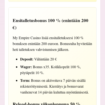
Ensitalletusbonus 100 % (enintään 200
€)
My Empire Casino lisää ensitalletukseesi 100 %
bonuksen enintään 200 euroon. Bonusraha hyvitetään
heti talletuksen vahvistumisen jälkeen.
Deposit:
Vähintään 20 €
Wager:
Bonus x35. Kolikkopelit 100 %,
pöytäpelit 10 %.
Term:
Bonus on aktivoitava 7 päivän sisällä
rekisteröitymisestä. Kierrätys ja bonusvarat
vanhenevat 14 päivän kuluttua myöntämisestä.
Reload-bonus viikonloppuna 50 %