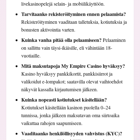
livekasinopelejä selain- ja mobiilikäyttöön.
Tarvitaanko rekisteröityminen ennen pelaamista?
Rekisteröityminen vaaditaan talletuksia, kotiutuksia ja
bonusten aktivointia varten.
Kuinka vanha pitää olla pelaamiseen?
Pelaaminen
on sallittu vain täysi-ikäisille, eli vähintään 18-
vuotiaille.
Mitä maksutapoja My Empire Casino hyväksyy?
Kasino hyväksyy pankkikortit, pankkisiirrot ja
valikoidut e-lompakot; saatavilla olevat vaihtoehdot
näkyvät kassalla kirjautumisen jälkeen.
Kuinka nopeasti kotiutukset käsitellään?
Kotiutukset käsitellään kasinon puolella 0–24
tunnissa, jonka jälkeen maksutavan oma siirtoaika
vaikuttaa rahojen saapumiseen.
Vaaditaanko henkilöllisyyden vahvistus (KYC)?