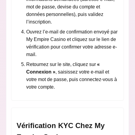
mot de passe, devise du compte et
données personnelles), puis validez
l’inscription.
Ouvrez l’e-mail de confirmation envoyé par
My Empire Casino et cliquez sur le lien de
vérification pour confirmer votre adresse e-
mail.
Retournez sur le site, cliquez sur
«
Connexion »
, saisissez votre e-mail et
votre mot de passe, puis connectez-vous à
votre compte.
Vérification KYC Chez My