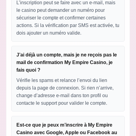
L’inscription peut se faire avec un e-mail, mais
le casino peut demander un numéro pour
sécuriser le compte et confirmer certaines
actions. Si la vérification par SMS est activée, tu
dois ajouter un numéro valide.
J’ai déjà un compte, mais je ne reçois pas le
mail de confirmation My Empire Casino, je
fais quoi ?
Vérifie les spams et relance l’envoi du lien
depuis la page de connexion. Si rien n’arrive,
change d’adresse e-mail dans ton profil ou
contacte le support pour valider le compte.
Est-ce que je peux m’inscrire à My Empire
Casino avec Google, Apple ou Facebook au