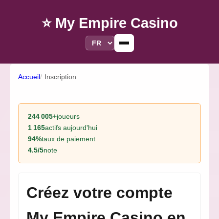
⭐ My Empire Casino
Accueil
Inscription
244 005+
joueurs
1 165
actifs aujourd'hui
94%
taux de paiement
4.5/5
note
Créez votre compte
My Empire Casino en