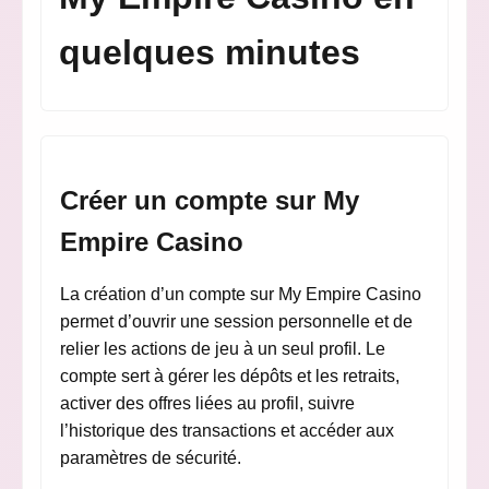
quelques minutes
Créer un compte sur My
Empire Casino
La création d’un compte sur My Empire Casino
permet d’ouvrir une session personnelle et de
relier les actions de jeu à un seul profil. Le
compte sert à gérer les dépôts et les retraits,
activer des offres liées au profil, suivre
l’historique des transactions et accéder aux
paramètres de sécurité.