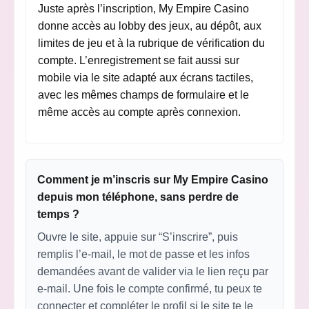
Juste après l’inscription, My Empire Casino
donne accès au lobby des jeux, au dépôt, aux
limites de jeu et à la rubrique de vérification du
compte. L’enregistrement se fait aussi sur
mobile via le site adapté aux écrans tactiles,
avec les mêmes champs de formulaire et le
même accès au compte après connexion.
Comment je m’inscris sur My Empire Casino
depuis mon téléphone, sans perdre de
temps ?
Ouvre le site, appuie sur “S’inscrire”, puis
remplis l’e-mail, le mot de passe et les infos
demandées avant de valider via le lien reçu par
e-mail. Une fois le compte confirmé, tu peux te
connecter et compléter le profil si le site te le