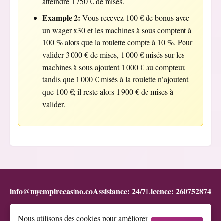
atteindre 1 750 € de mises.
Example 2:
Vous recevez 100 € de bonus avec
un wager x30 et les machines à sous comptent à
100 % alors que la roulette compte à 10 %. Pour
valider 3 000 € de mises, 1 000 € misés sur les
machines à sous ajoutent 1 000 € au compteur,
tandis que 1 000 € misés à la roulette n’ajoutent
que 100 €; il reste alors 1 900 € de mises à
valider.
info@myempirecasino.co
Assistance: 24/7
Licence: 260752874
Jouez de manière responsable, 18+.
Nous utilisons des cookies pour améliorer