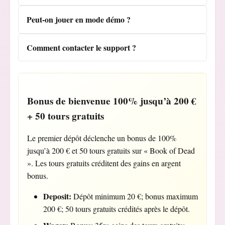
Peut-on jouer en mode démo ?
Comment contacter le support ?
Bonus de bienvenue 100% jusqu’à 200 €
+ 50 tours gratuits
Le premier dépôt déclenche un bonus de 100%
jusqu’à 200 € et 50 tours gratuits sur « Book of Dead
». Les tours gratuits créditent des gains en argent
bonus.
Deposit:
Dépôt minimum 20 €; bonus maximum
200 €; 50 tours gratuits crédités après le dépôt.