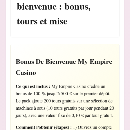
bienvenue : bonus,
tours et mise
Bonus De Bienvenue My Empire
Casino
Ce qui est inclus :
My Empire Casino crédite un
bonus de 100 % jusqu’à 500 € sur le premier dépôt.
Le pack ajoute 200 tours gratuits sur une sélection de
machines à sous (10 tours gratuits par jour pendant 20
jours), avec une valeur fixe de 0,10 € par tour gratuit.
Comment l’obtenir (étapes) :
1) Ouvrez un compte