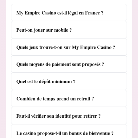
My Empire Casino est-il légal en France ?
Peut-on jouer sur mobile ?
Quels jeux trouve-t-on sur My Empire Casino ?
Quels moyens de paiement sont proposés ?
Quel est le dépôt minimum ?
Combien de temps prend un retrait ?
Faut-il vérifier son identité pour retirer ?
Le casino propose-t-il un bonus de bienvenue ?