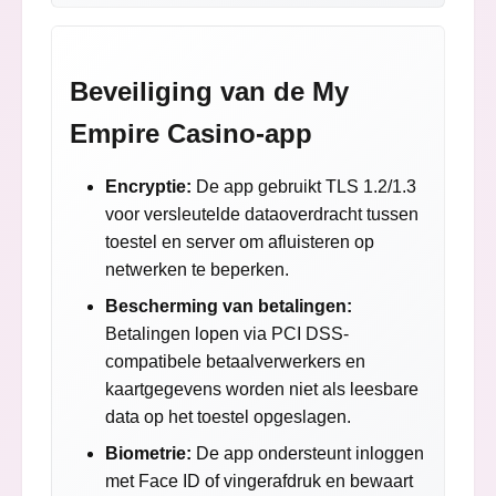
Beveiliging van de My
Empire Casino-app
Encryptie:
De app gebruikt TLS 1.2/1.3
voor versleutelde dataoverdracht tussen
toestel en server om afluisteren op
netwerken te beperken.
Bescherming van betalingen:
Betalingen lopen via PCI DSS-
compatibele betaalverwerkers en
kaartgegevens worden niet als leesbare
data op het toestel opgeslagen.
Biometrie:
De app ondersteunt inloggen
met Face ID of vingerafdruk en bewaart