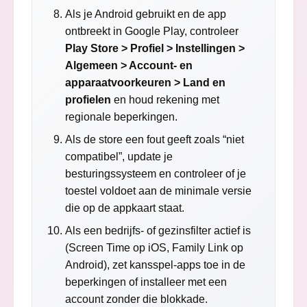
Als je Android gebruikt en de app
ontbreekt in Google Play, controleer
Play Store > Profiel > Instellingen >
Algemeen > Account- en
apparaatvoorkeuren > Land en
profielen
en houd rekening met
regionale beperkingen.
Als de store een fout geeft zoals “niet
compatibel”, update je
besturingssysteem en controleer of je
toestel voldoet aan de minimale versie
die op de appkaart staat.
Als een bedrijfs- of gezinsfilter actief is
(Screen Time op iOS, Family Link op
Android), zet kansspel-apps toe in de
beperkingen of installeer met een
account zonder die blokkade.