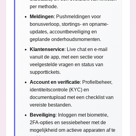
per methode.
Meldingen
: Pushmeldingen voor
bonusverloop, stortings- en opname-
updates, accountbeveiliging en
geplande onderhoudsmomenten.
Klantenservice
: Live chat en e-mail
vanuit de app, met een sectie voor
veelgestelde vragen en status van
supporttickets.
Account en verificatie
: Profielbeheer,
identiteitscontrole (KYC) en
documentupload met een checklist van
vereiste bestanden.
Beveiliging
: Inloggen met biometrie,
2FA-opties en sessiebeheer met de
mogelijkheid om actieve apparaten af te