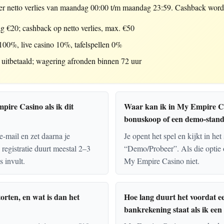
r netto verlies van maandag 00:00 t/m maandag 23:59. Cashback wordt
g €20; cashback op netto verlies, max. €50
100%, live casino 10%, tafelspellen 0%
itbetaald; wagering afronden binnen 72 uur
pire Casino als ik dit
Waar kan ik in My Empire Casi
bonuskoop of een demo-stand
e-mail en zet daarna je
Je opent het spel en kijkt in h
 registratie duurt meestal 2–3
“Demo/Probeer”. Als die optie o
s invult.
My Empire Casino niet.
rten, en wat is dan het
Hoe lang duurt het voordat 
bankrekening staat als ik ee