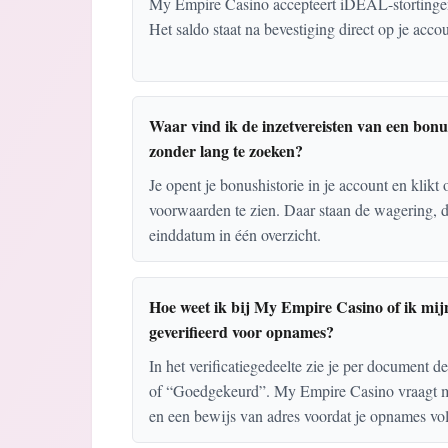
My Empire Casino accepteert iDEAL-storting
Het saldo staat na bevestiging direct op je accou
Waar vind ik de inzetvereisten van een bon
zonder lang te zoeken?
Je opent je bonushistorie in je account en klik
voorwaarden te zien. Daar staan de wagering, d
einddatum in één overzicht.
Hoe weet ik bij My Empire Casino of ik mijn 
geverifieerd voor opnames?
In het verificatiegedeelte zie je per document d
of “Goedgekeurd”. My Empire Casino vraagt me
en een bewijs van adres voordat je opnames vol