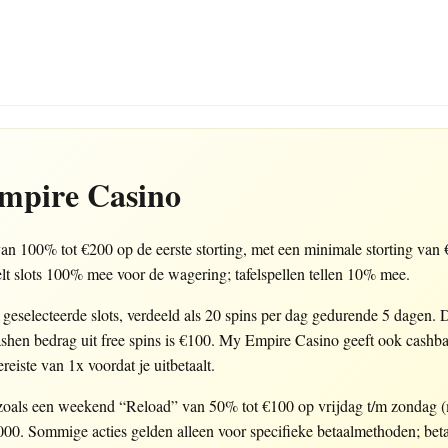
mpire Casino
100% tot €200 op de eerste storting, met een minimale storting van €
telt slots 100% mee voor de wagering; tafelspellen tellen 10% mee.
eselecteerde slots, verdeeld als 20 spins per dag gedurende 5 dagen. D
cashen bedrag uit free spins is €100. My Empire Casino geeft ook cash
iste van 1x voordat je uitbetaalt.
s zoals een weekend “Reload” van 50% tot €100 op vrijdag t/m zondag (
000. Sommige acties gelden alleen voor specifieke betaalmethoden; beta