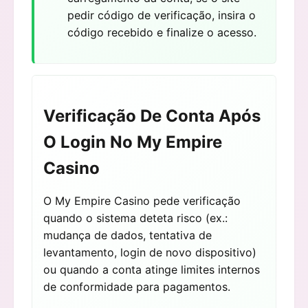
pedir código de verificação, insira o
código recebido e finalize o acesso.
Verificação De Conta Após
O Login No My Empire
Casino
O My Empire Casino pede verificação
quando o sistema deteta risco (ex.:
mudança de dados, tentativa de
levantamento, login de novo dispositivo)
ou quando a conta atinge limites internos
de conformidade para pagamentos.