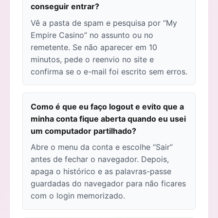
conseguir entrar?
Vê a pasta de spam e pesquisa por “My
Empire Casino” no assunto ou no
remetente. Se não aparecer em 10
minutos, pede o reenvio no site e
confirma se o e-mail foi escrito sem erros.
Como é que eu faço logout e evito que a
minha conta fique aberta quando eu usei
um computador partilhado?
Abre o menu da conta e escolhe “Sair”
antes de fechar o navegador. Depois,
apaga o histórico e as palavras-passe
guardadas do navegador para não ficares
com o login memorizado.