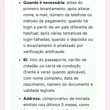
Quando é necessária:
antes do
primeiro levantamento; após alterar
nome, e-mail, número de telefone ou
método de pagamento; quando há
login a partir de um país diferente do
habitual; após várias tentativas de
login falhadas; quando o depósito ou
o levantamento é sinalizado por
verificação antifraude.
ID:
foto do passaporte, cartão de
cidadão ou carta de condução
(frente e verso quando aplicável),
com nome completo, data de
nascimento, número do documento e
validade legíveis.
Address:
comprovativo de morada
emitido nos últimos 3 meses, como