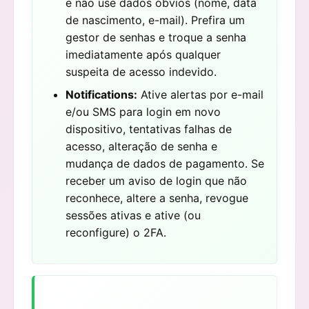
e não use dados óbvios (nome, data
de nascimento, e-mail). Prefira um
gestor de senhas e troque a senha
imediatamente após qualquer
suspeita de acesso indevido.
Notifications:
Ative alertas por e-mail
e/ou SMS para login em novo
dispositivo, tentativas falhas de
acesso, alteração de senha e
mudança de dados de pagamento. Se
receber um aviso de login que não
reconhece, altere a senha, revogue
sessões ativas e ative (ou
reconfigure) o 2FA.