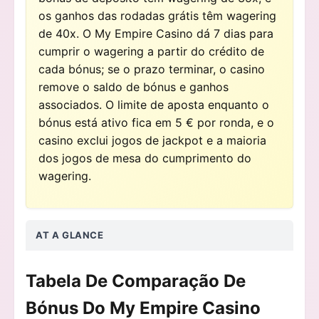
os ganhos das rodadas grátis têm wagering
de 40x. O My Empire Casino dá 7 dias para
cumprir o wagering a partir do crédito de
cada bónus; se o prazo terminar, o casino
remove o saldo de bónus e ganhos
associados. O limite de aposta enquanto o
bónus está ativo fica em 5 € por ronda, e o
casino exclui jogos de jackpot e a maioria
dos jogos de mesa do cumprimento do
wagering.
AT A GLANCE
Tabela De Comparação De
Bónus Do My Empire Casino