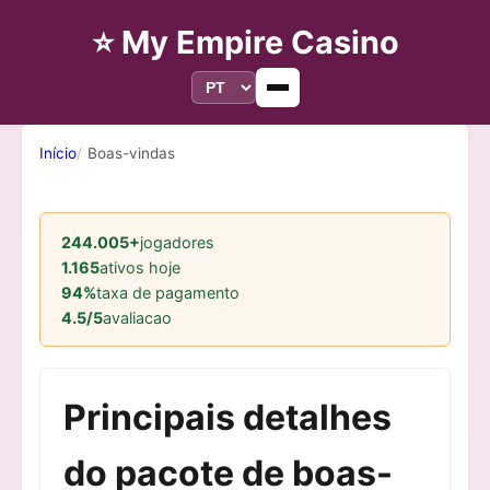
⭐ My Empire Casino
Início
Boas-vindas
244.005+
jogadores
1.165
ativos hoje
94%
taxa de pagamento
4.5/5
avaliacao
Principais detalhes
do pacote de boas-