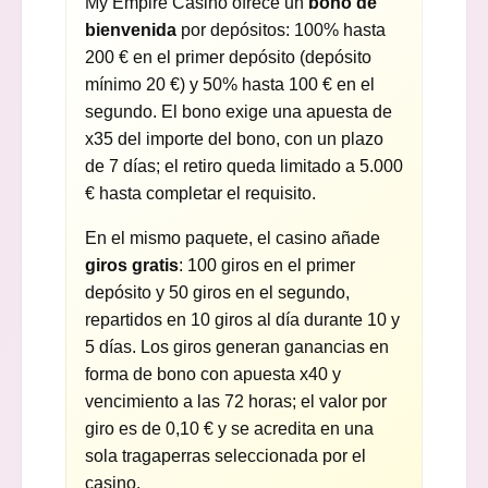
My Empire Casino ofrece un
bono de
bienvenida
por depósitos: 100% hasta
200 € en el primer depósito (depósito
mínimo 20 €) y 50% hasta 100 € en el
segundo. El bono exige una apuesta de
x35 del importe del bono, con un plazo
de 7 días; el retiro queda limitado a 5.000
€ hasta completar el requisito.
En el mismo paquete, el casino añade
giros gratis
: 100 giros en el primer
depósito y 50 giros en el segundo,
repartidos en 10 giros al día durante 10 y
5 días. Los giros generan ganancias en
forma de bono con apuesta x40 y
vencimiento a las 72 horas; el valor por
giro es de 0,10 € y se acredita en una
sola tragaperras seleccionada por el
casino.