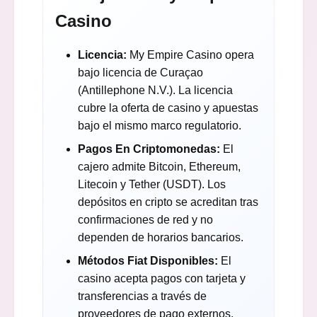
Casino
Licencia:
My Empire Casino opera
bajo licencia de Curaçao
(Antillephone N.V.). La licencia
cubre la oferta de casino y apuestas
bajo el mismo marco regulatorio.
Pagos En Criptomonedas:
El
cajero admite Bitcoin, Ethereum,
Litecoin y Tether (USDT). Los
depósitos en cripto se acreditan tras
confirmaciones de red y no
dependen de horarios bancarios.
Métodos Fiat Disponibles:
El
casino acepta pagos con tarjeta y
transferencias a través de
proveedores de pago externos,