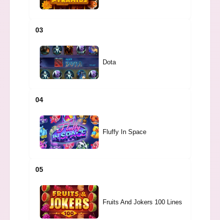
03
Dota
04
Fluffy In Space
05
Fruits And Jokers 100 Lines