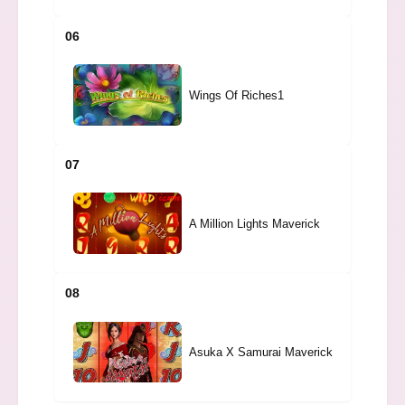
06
Wings Of Riches1
07
A Million Lights Maverick
08
Asuka X Samurai Maverick