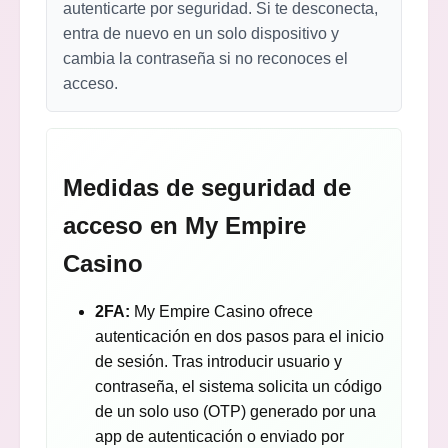
autenticarte por seguridad. Si te desconecta,
entra de nuevo en un solo dispositivo y
cambia la contraseña si no reconoces el
acceso.
Medidas de seguridad de
acceso en My Empire
Casino
2FA:
My Empire Casino ofrece
autenticación en dos pasos para el inicio
de sesión. Tras introducir usuario y
contraseña, el sistema solicita un código
de un solo uso (OTP) generado por una
app de autenticación o enviado por