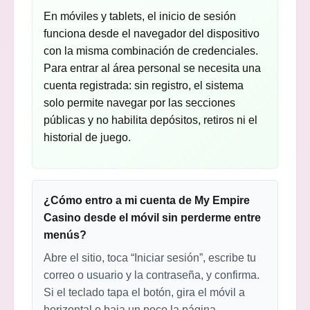
En móviles y tablets, el inicio de sesión
funciona desde el navegador del dispositivo
con la misma combinación de credenciales.
Para entrar al área personal se necesita una
cuenta registrada: sin registro, el sistema
solo permite navegar por las secciones
públicas y no habilita depósitos, retiros ni el
historial de juego.
¿Cómo entro a mi cuenta de My Empire
Casino desde el móvil sin perderme entre
menús?
Abre el sitio, toca “Iniciar sesión”, escribe tu
correo o usuario y la contraseña, y confirma.
Si el teclado tapa el botón, gira el móvil a
horizontal o baja un poco la página.