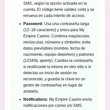
SMS, según la opción activada en la
cuenta. El código tiene validez corta y se
renueva en cada intento de acceso.
Password:
Usa una contraseña larga
(12–16 caracteres) y única para My
Empire Casino. Combina mayúsculas,
minúsculas, números y símbolos; evita
datos previsibles (nombre, fecha de
nacimiento, equipo deportivo) y patrones
(123456, qwerty). Cambia la contraseña
si reutilizaste la misma en otro sitio o si
detectas un inicio de sesión no
reconocido, y guarda la clave en un
gestor de contraseñas en lugar de
anotarla.
Notifications:
My Empire Casino envía
notificaciones por correo y/o SMS