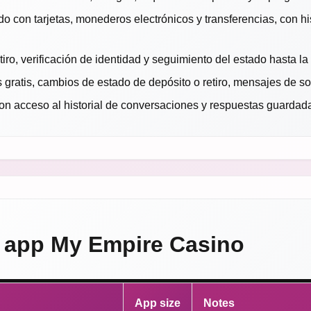
ldo con tarjetas, monederos electrónicos y transferencias, con h
etiro, verificación de identidad y seguimiento del estado hasta l
s gratis, cambios de estado de depósito o retiro, mensajes de s
 con acceso al historial de conversaciones y respuestas guardad
a app My Empire Casino
App size
Notes