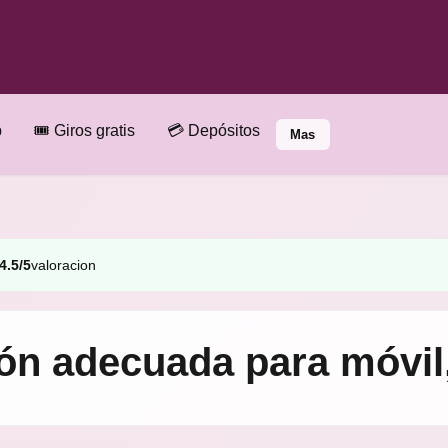
p
🎟️ Giros gratis
💳 Depósitos
Mas
4.5/5
valoracion
ón adecuada para móvil,