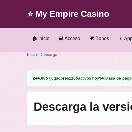
⭐ My Empire Casino
🏠 Inicio
🔐 Acceso
🎁 Bonos
📱 Ap
Inicio
Descargar
244.005+
jugadores
1165
activos hoy
94%
tasa de pago
Descarga la versi