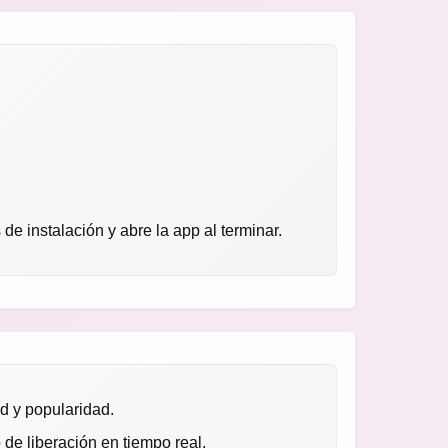
 de instalación y abre la app al terminar.
ad y popularidad.
de liberación en tiempo real.