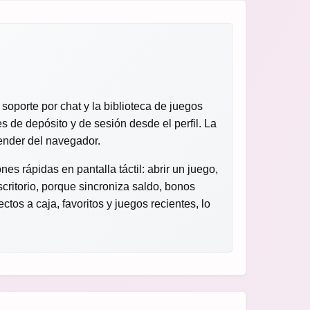
 soporte por chat y la biblioteca de juegos
s de depósito y de sesión desde el perfil. La
pender del navegador.
es rápidas en pantalla táctil: abrir un juego,
critorio, porque sincroniza saldo, bonos
os a caja, favoritos y juegos recientes, lo