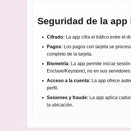
Seguridad de la app
Cifrado:
La app cifra el tráfico entre el 
Pagos:
Los pagos con tarjeta se proces
completo de la tarjeta.
Biometría:
La app permite iniciar sesión
Enclave/Keystore), no en sus servidores
Acceso a la cuenta:
La app ofrece auten
perfil.
Sesiones y fraude:
La app aplica caduci
la ubicación.