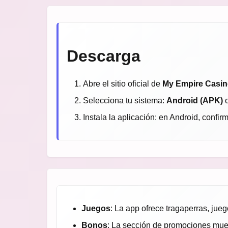
Descarga
Abre el sitio oficial de
My Empire Casi
Selecciona tu sistema:
Android (APK)
Instala la aplicación: en Android, confir
Juegos
: La app ofrece tragaperras, jueg
Bonos
: La sección de promociones muest