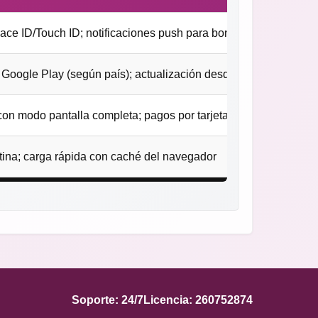
Face ID/Touch ID; notificaciones push para bonos y retiros
 Google Play (según país); actualización desde el menú de la 
on modo pantalla completa; pagos por tarjeta y monederos ele
tina; carga rápida con caché del navegador
Soporte: 24/7
Licencia: 260752874