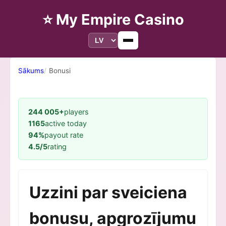
⭐ My Empire Casino
Sākums
Bonusi
244 005+
players
1165
active today
94%
payout rate
4.5/5
rating
Uzzini par sveiciena
bonusu, apgrozījumu