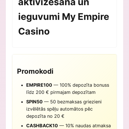
aktivizēšana un
ieguvumi My Empire
Casino
Promokodi
EMPIRE100
— 100% depozīta bonuss
līdz 200 € pirmajam depozītam
SPIN50
— 50 bezmaksas griezieni
izvēlētās spēļu automātos pēc
depozīta no 20 €
CASHBACK10
— 10% naudas atmaksa