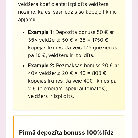
veidžera koeficients; izpildīts veidžers
nozīmē, ka esi sasniedzis šo kopējo likmju
apjomu.
Example 1:
Depozīta bonuss 50 € ar
35× veidžeru: 50 € × 35 = 1750 €
kopējās likmes. Ja veic 175 griezienus
pa 10 €, veidžers ir izpildīts.
Example 2:
Bezmaksas bonuss 20 € ar
40× veidžeru: 20 € × 40 = 800 €
kopējās likmes. Ja veic 400 likmes pa
2 € (piemēram, spēļu automātos),
veidžers ir izpildīts.
Pirmā depozīta bonuss 100% līdz