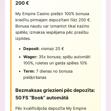
200 €
My Empire Casino piešķir 100% bonusa
kredītu pirmajam depozītam līdz 200 €.
Bonusa naudu var izmantot tikai kazino
spēlēs; izmaksa iespējama pēc prasību
izpildes.
Deposit:
vismaz 20 €
Wager:
35x bonuss; spēļu automāti
100%, ruletes un galda spēles 10%
Term:
7 dienas no bonusa
piešķiršanas
Bezmaksas griezieni pēc depozīta:
50 FS “Book” automātā
Pēc kvalificējoša depozīta My Empire