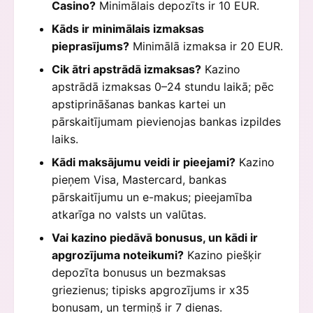
Casino?
Minimālais depozīts ir 10 EUR.
Kāds ir minimālais izmaksas
pieprasījums?
Minimālā izmaksa ir 20 EUR.
Cik ātri apstrādā izmaksas?
Kazino
apstrādā izmaksas 0–24 stundu laikā; pēc
apstiprināšanas bankas kartei un
pārskaitījumam pievienojas bankas izpildes
laiks.
Kādi maksājumu veidi ir pieejami?
Kazino
pieņem Visa, Mastercard, bankas
pārskaitījumu un e-makus; pieejamība
atkarīga no valsts un valūtas.
Vai kazino piedāvā bonusus, un kādi ir
apgrozījuma noteikumi?
Kazino piešķir
depozīta bonusus un bezmaksas
griezienus; tipisks apgrozījums ir x35
bonusam, un termiņš ir 7 dienas.