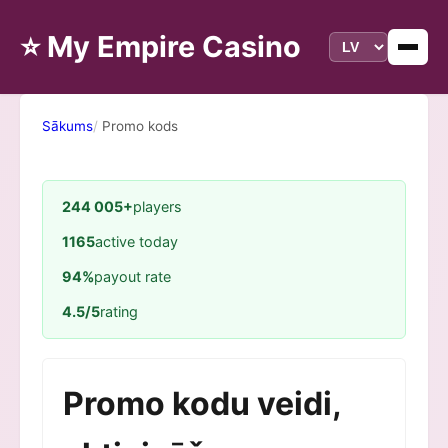
⭐ My Empire Casino
Sākums
Promo kods
244 005+
players
1165
active today
94%
payout rate
4.5/5
rating
Promo kodu veidi,