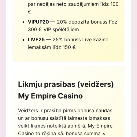
par nedēļas neto zaudējumiem līdz 100
€
VIPUP20
— 20% depozīta bonuss līdz
300 € VIP spēlētājiem
LIVE25
— 25% bonuss Live kazino
iemaksām līdz 150 €
Likmju prasības (veidžers)
My Empire Casino
Veidžers ir prasība pirms bonusa naudas
un ar bonusu saistītā laimesta izmaksas
veikt likmes noteiktā apmērā. My Empire
Casino to rēķina kā: bonusa summa ×