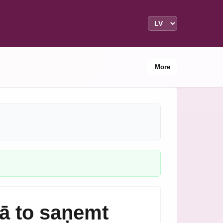
More
ā to saņemt