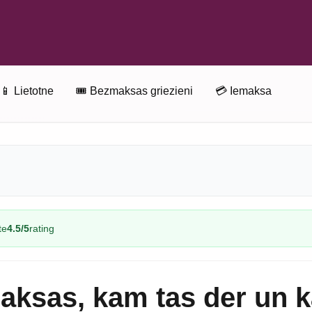
📱 Lietotne
🎟️ Bezmaksas griezieni
💳 Iemaksa
te
4.5/5
rating
aksas, kam tas der un k