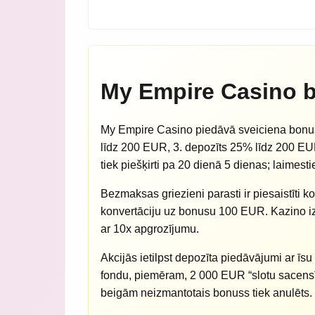
My Empire Casino 
My Empire Casino piedāvā sveiciena bonus
līdz 200 EUR, 3. depozīts 25% līdz 200 E
tiek piešķirti pa 20 dienā 5 dienas; laime
Bezmaksas griezieni parasti ir piesaistīti
konvertāciju uz bonusu 100 EUR. Kazino iz
ar 10x apgrozījumu.
Akcijās ietilpst depozīta piedāvājumi ar ī
fondu, piemēram, 2 000 EUR “slotu sacensī
beigām neizmantotais bonuss tiek anulēts.