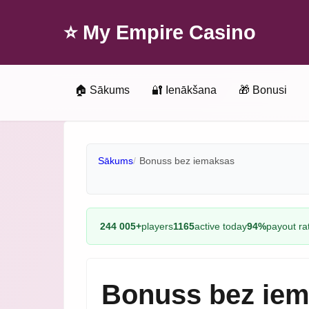
⭐ My Empire Casino
🏠 Sākums
🔐 Ienākšana
🎁 Bonusi
Sākums
Bonuss bez iemaksas
244 005+
players
1165
active today
94%
payout ra
Bonuss bez iem