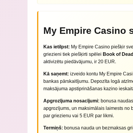
My Empire Casino 
Kas ietilpst:
My Empire Casino piešķir sv
griezieni tiek piešķirti spēlei
Book of Dea
aktivizētu piedāvājumu, ir 20 EUR.
Kā saņemt:
izveido kontu My Empire Casin
bankas pārskaitījumu. Depozīta logā atzī
maksājuma apstiprināšanas kazino ieskaita
Apgrozījuma nosacījumi:
bonusa naudas 
apgrozījums, un maksimālais laimests no b
par griezienu vai 5 EUR par likmi.
Termiņš:
bonusa nauda un bezmaksas grie