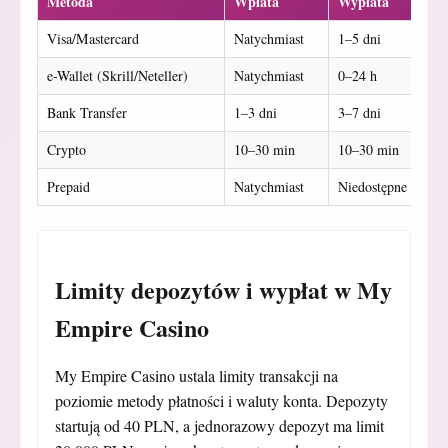
Metoda
Wpłata
Wypłata
O
Visa/Mastercard
Natychmiast
1–5 dni
B
e-Wallet (Skrill/Neteller)
Natychmiast
0–24 h
B
Bank Transfer
1–3 dni
3–7 dni
B
Crypto
10–30 min
10–30 min
B
Prepaid
Natychmiast
Niedostępne
B
Limity depozytów i wypłat w My
Empire Casino
My Empire Casino ustala limity transakcji na
poziomie metody płatności i waluty konta. Depozyty
startują od 40 PLN, a jednorazowy depozyt ma limit