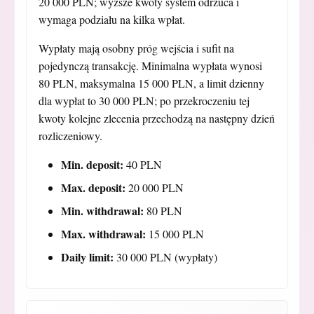
20 000 PLN; wyższe kwoty system odrzuca i
wymaga podziału na kilka wpłat.
Wypłaty mają osobny próg wejścia i sufit na
pojedynczą transakcję. Minimalna wypłata wynosi
80 PLN, maksymalna 15 000 PLN, a limit dzienny
dla wypłat to 30 000 PLN; po przekroczeniu tej
kwoty kolejne zlecenia przechodzą na następny dzień
rozliczeniowy.
Min. deposit:
40 PLN
Max. deposit:
20 000 PLN
Min. withdrawal:
80 PLN
Max. withdrawal:
15 000 PLN
Daily limit:
30 000 PLN (wypłaty)