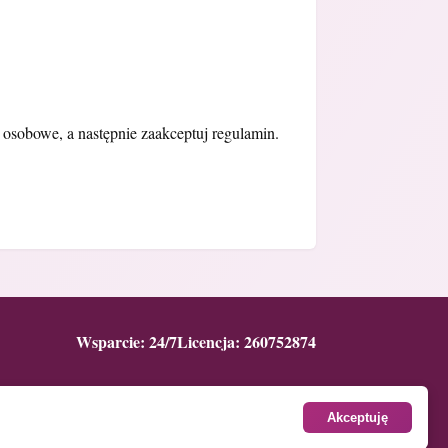
 osobowe, a następnie zaakceptuj regulamin.
.
Wsparcie: 24/7
Licencja: 260752874
Akceptuję