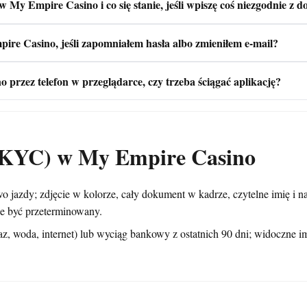
w My Empire Casino i co się stanie, jeśli wpiszę coś niezgodnie z
ire Casino, jeśli zapomniałem hasła albo zmieniłem e-mail?
 przez telefon w przeglądarce, czy trzeba ściągać aplikację?
 (KYC) w My Empire Casino
o jazdy; zdjęcie w kolorze, cały dokument w kadrze, czytelne imię i 
e być przeterminowany.
z, woda, internet) lub wyciąg bankowy z ostatnich 90 dni; widoczne im