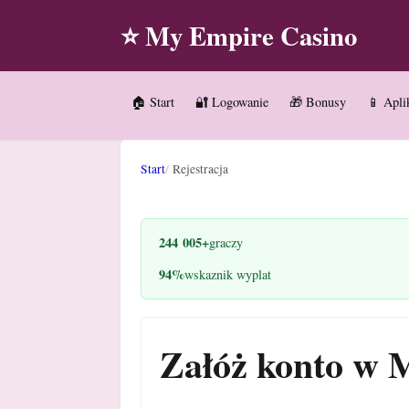
⭐ My Empire Casino
🏠 Start
🔐 Logowanie
🎁 Bonusy
📱 Apli
Start
Rejestracja
244 005+
graczy
94%
wskaznik wyplat
Załóż konto w 