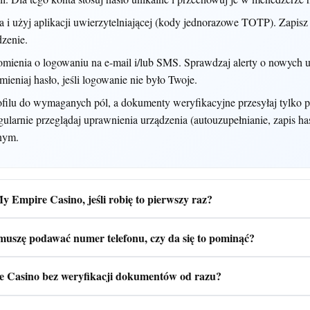
i użyj aplikacji uwierzytelniającej (kody jednorazowe TOTP). Zapisz
dzenie.
enia o logowaniu na e-mail i/lub SMS. Sprawdzaj alerty o nowych urz
mieniaj hasło, jeśli logowanie nie było Twoje.
filu do wymaganych pól, a dokumenty weryfikacyjne przesyłaj tylko p
ularnie przeglądaj uprawnienia urządzenia (autouzupełnianie, zapis has
nym.
y Empire Casino, jeśli robię to pierwszy raz?
muszę podawać numer telefonu, czy da się to pominąć?
e Casino bez weryfikacji dokumentów od razu?