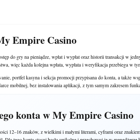
 My Empire Casino
tęp do gry na pieniądze, wpłat i wypłat oraz historii transakcji w jed
stwa, więc każda kolejna wpłata, wypłata i weryfikacja przebiega w t
wanie, portfel kasyna i sekcja promocji przypisana do konta, a także wsp
lądarce mobilnej, bez instalowania aplikacji, z tym samym zakresem funk
ego konta w My Empire Casino
ści 12–16 znaków, z wielkimi i małymi literami, cyframi oraz znakiem
l. Dla tego konta stosuj hasło unikalne i przechowuj je w menedżerze h