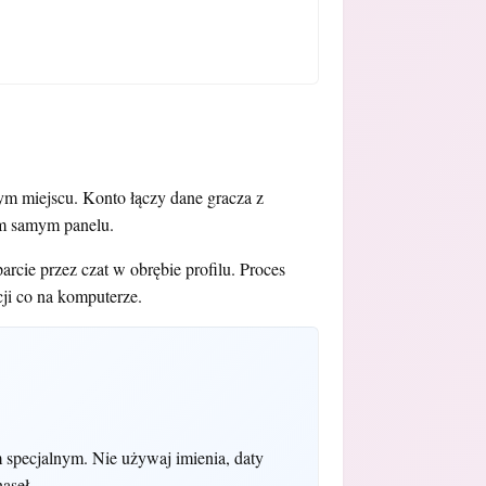
nym miejscu. Konto łączy dane gracza z
ym samym panelu.
arcie przez czat w obrębie profilu. Proces
cji co na komputerze.
 specjalnym. Nie używaj imienia, daty
aseł.