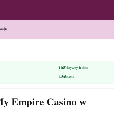
kacja
1165
aktywnych dzis
4.5/5
ocena
My Empire Casino w