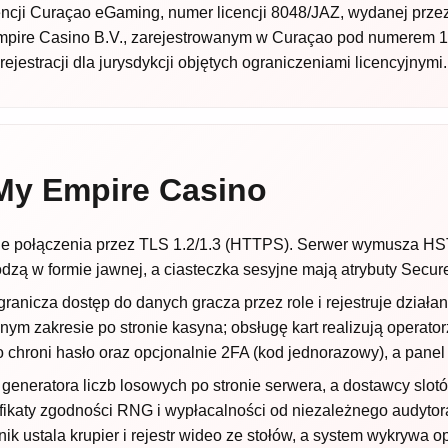
ncji Curaçao eGaming, numer licencji 8048/JAZ, wydanej przez
Empire Casino B.V., zarejestrowanym w Curaçao pod numerem 
ejestracji dla jurysdykcji objętych ograniczeniami licencyjnymi.
My Empire Casino
e połączenia przez TLS 1.2/1.3 (HTTPS). Serwer wymusza HSTS
ą w formie jawnej, a ciasteczka sesyjne mają atrybuty Secure 
anicza dostęp do danych gracza przez role i rejestruje działa
ym zakresie po stronie kasyna; obsługę kart realizują operato
onto chroni hasło oraz opcjonalnie 2FA (kod jednorazowy), a pa
generatora liczb losowych po stronie serwera, a dostawcy slot
tyfikaty zgodności RNG i wypłacalności od niezależnego audytor
k ustala krupier i rejestr wideo ze stołów, a system wykrywa op