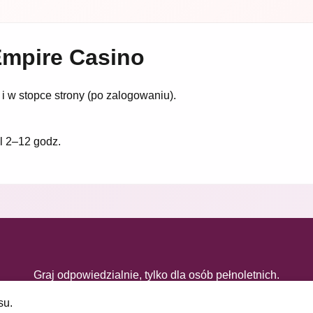
Empire Casino
i w stopce strony (po zalogowaniu).
il 2–12 godz.
Graj odpowiedzialnie, tylko dla osób pełnoletnich.
© 2020 -
2026
My Empire Casino.
su.