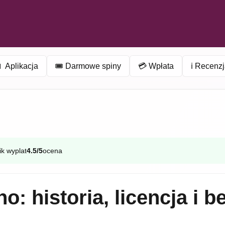
 Aplikacja
🎟️ Darmowe spiny
💳 Wpłata
ℹ️ Recenz
k wyplat
4.5/5
ocena
: historia, licencja i 