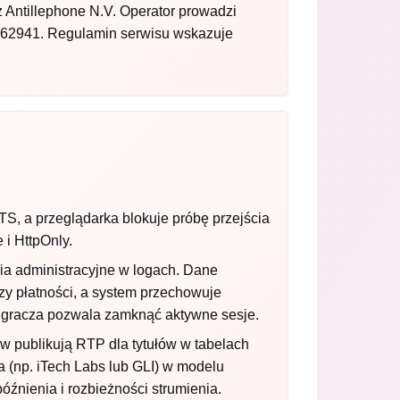
 Antillephone N.V. Operator prowadzi
162941. Regulamin serwisu wskazuje
, a przeglądarka blokuje próbę przejścia
i HttpOnly.
nia administracyjne w logach. Dane
rzy płatności, a system przechowuje
nel gracza pozwala zamknąć aktywne sesje.
ów publikują RTP dla tytułów w tabelach
a (np. iTech Labs lub GLI) w modelu
óźnienia i rozbieżności strumienia.