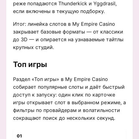
реже попадаются Thunderkick и Yggdrasil,
если включены в текущую подборку.
Итог: линейка слотов в My Empire Casino
закрывает базовые форматы — от классики
до 3D — и опирается на узнаваемые тайтлы
крупных студий.
Топ игры
Раздел «Топ игры» в My Empire Casino
собирает популярные слоты и даёт быстрый
доступ к запуску: один клик по карточке
игры открывает слот в выбранном режиме, а
фильтры по провайдерам и волатильности
сокращают поиск до нескольких секунд.
01