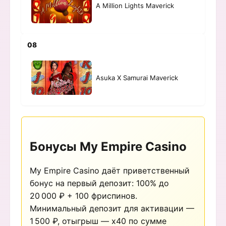
A Million Lights Maverick
08
Asuka X Samurai Maverick
Бонусы My Empire Casino
My Empire Casino даёт приветственный
бонус на первый депозит: 100% до
20 000 ₽ + 100 фриспинов.
Минимальный депозит для активации —
1 500 ₽, отыгрыш — x40 по сумме