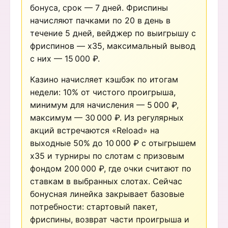
бонуса, срок — 7 дней. Фриспины
начисляют пачками по 20 в день в
течение 5 дней, вейджер по выигрышу с
фриспинов — x35, максимальный вывод
с них — 15 000 ₽.
Казино начисляет кэшбэк по итогам
недели: 10% от чистого проигрыша,
минимум для начисления — 5 000 ₽,
максимум — 30 000 ₽. Из регулярных
акций встречаются «Reload» на
выходные 50% до 10 000 ₽ с отыгрышем
x35 и турниры по слотам с призовым
фондом 200 000 ₽, где очки считают по
ставкам в выбранных слотах. Сейчас
бонусная линейка закрывает базовые
потребности: стартовый пакет,
фриспины, возврат части проигрыша и