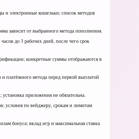
ды и электронные кошельки; список методов
мма зависит от выбранного метода пополнения.
часов до 3 рабочих дней, после чего срок
ерификации; конкретные суммы отображаются в
и и платёжного метода перед первой выплатой
; установка приложения не обязательна.
в; условия по вейджеру, срокам и лимитам
илам бонуса; вклад игр и максимальная ставка