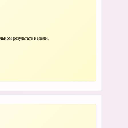
ьном результате недели.