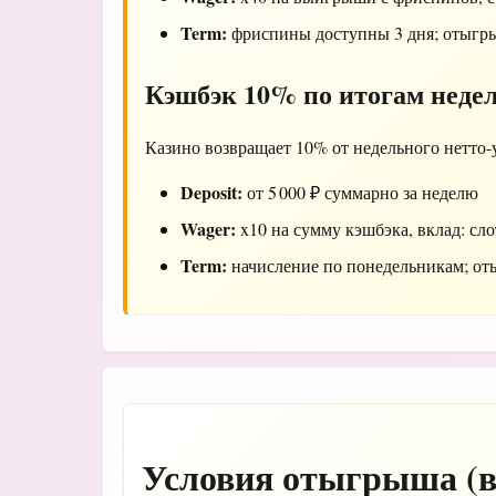
Term:
фриспины доступны 3 дня; отыгр
Кэшбэк 10% по итогам неде
Казино возвращает 10% от недельного нетто-
Deposit:
от 5 000 ₽ суммарно за неделю
Wager:
x10 на сумму кэшбэка, вклад: сл
Term:
начисление по понедельникам; от
Условия отыгрыша (в