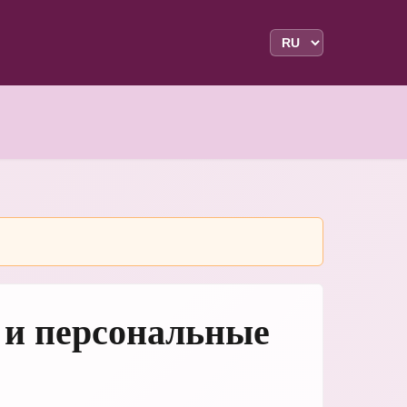
 и персональные