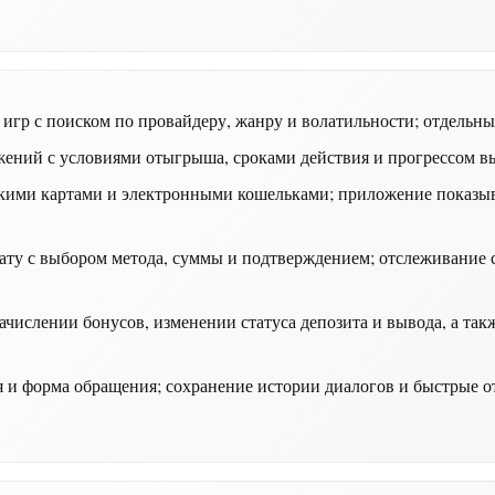
игр с поиском по провайдеру, жанру и волатильности; отдельны
ний с условиями отыгрыша, сроками действия и прогрессом в
кими картами и электронными кошельками; приложение показыв
ту с выбором метода, суммы и подтверждением; отслеживание ст
числении бонусов, изменении статуса депозита и вывода, а та
и форма обращения; сохранение истории диалогов и быстрые от