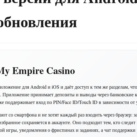
 обновления
y Empire Casino
ожение для Android и iOS и даёт доступ к тем же разделам, что и
т. Приложение принимает депозиты и выводы через банковские 
же поддерживает вход по PIN/Face ID/Touch ID в зависимости от 
т со смартфона и не хотят каждый раз входить через браузер: за
избранное сохраняется в аккаунте. Оно подходит тем, кто следит
й игры, уведомления о фриспинах и заданиях, а чат поддержки