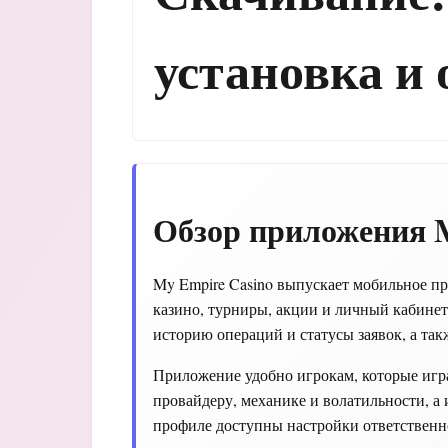
установка и
Обзор приложения M
My Empire Casino выпускает мобильное прил
казино, турниры, акции и личный кабине
историю операций и статусы заявок, а так
Приложение удобно игрокам, которые играю
провайдеру, механике и волатильности, а 
профиле доступны настройки ответственно