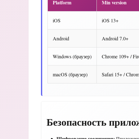
Platform
Min version
iOS
iOS 13+
Android
Android 7.0+
Windows (браузер)
Chrome 109+ / Fir
macOS (браузер)
Safari 15+ / Chro
Безопасность прило
Шифрование соединения:
Приложение