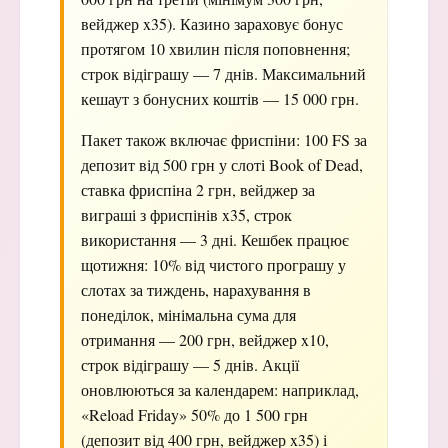
вейджер x35). Казино зараховує бонус
протягом 10 хвилин після поповнення;
строк відіграшу — 7 днів. Максимальний
кешаут з бонусних коштів — 15 000 грн.
Пакет також включає фриспіни: 100 FS за
депозит від 500 грн у слоті Book of Dead,
ставка фриспіна 2 грн, вейджер за
виграші з фриспінів x35, строк
використання — 3 дні. Кешбек працює
щотижня: 10% від чистого програшу у
слотах за тиждень, нарахування в
понеділок, мінімальна сума для
отримання — 200 грн, вейджер x10,
строк відіграшу — 5 днів. Акції
оновлюються за календарем: наприклад,
«Reload Friday» 50% до 1 500 грн
(депозит від 400 грн, вейджер x35) і