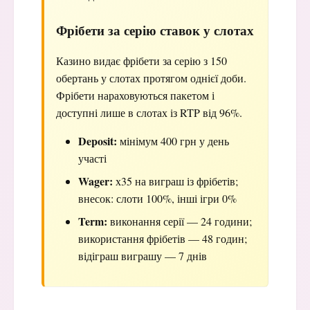
Фрібети за серію ставок у слотах
Казино видає фрібети за серію з 150
обертань у слотах протягом однієї доби.
Фрібети нараховуються пакетом і
доступні лише в слотах із RTP від 96%.
Deposit:
мінімум 400 грн у день
участі
Wager:
х35 на виграш із фрібетів;
внесок: слоти 100%, інші ігри 0%
Term:
виконання серії — 24 години;
використання фрібетів — 48 годин;
відіграш виграшу — 7 днів