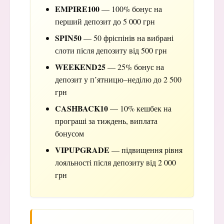
EMPIRE100
— 100% бонус на
перший депозит до 5 000 грн
SPIN50
— 50 фріспінів на вибрані
слоти після депозиту від 500 грн
WEEKEND25
— 25% бонус на
депозит у п’ятницю–неділю до 2 500
грн
CASHBACK10
— 10% кешбек на
програші за тиждень, виплата
бонусом
VIPUPGRADE
— підвищення рівня
лояльності після депозиту від 2 000
грн