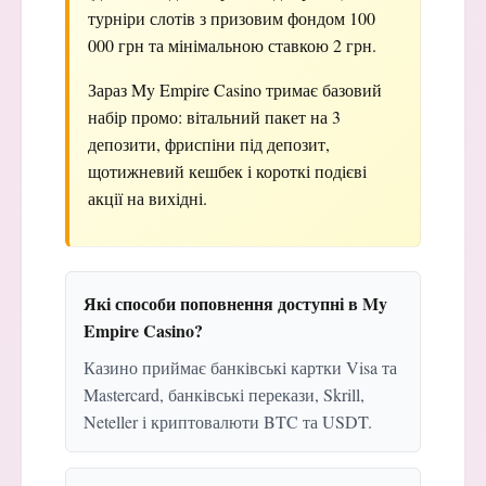
турніри слотів з призовим фондом 100
000 грн та мінімальною ставкою 2 грн.
Зараз My Empire Casino тримає базовий
набір промо: вітальний пакет на 3
депозити, фриспіни під депозит,
щотижневий кешбек і короткі подієві
акції на вихідні.
Які способи поповнення доступні в My
Empire Casino?
Казино приймає банківські картки Visa та
Mastercard, банківські перекази, Skrill,
Neteller і криптовалюти BTC та USDT.