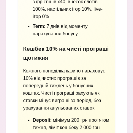
з фріспінів x40; внесок слотів
100%, настільних ігор 10%, live-
ігор 0%
Term:
7 днів від моменту
нарахування бонусу
Кешбек 10% на чисті програші
щотижня
Кожного понеділка казино нараховує
10% від чистих програшів за
попередній тиждень у бонусних
коштах. Чисті програші рахують як
ставки мінус виграші за період, без
урахування анульованих ставок.
Deposit:
мінімум 200 грн протягом
тижня, ліміт кешбеку 2 000 грн