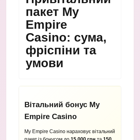
пакет My
Empire
Casino: сума,
фріспіни та
умови
Вітальний бонус My
Empire Casino
My Empire Casino нараховує вітальний
пакет із бонусом до
15 000 грн
та
150