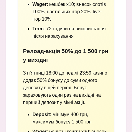
Wager:
кешбек x10; внесок слотів
100%, настільних ігор 20%, live-
ігор 10%
Term:
72 години на використання
після нарахування
Релоад-акція 50% до 1 500 грн
у вихідні
З п’ятниці 18:00 до неділі 23:59 казино
додає 50% бонусу до суми одного
депозиту в цей період. Бонус
зараховують один раз на вихідні на
перший депозит у вікні акції.
Deposit:
мінімум 400 грн,
максимум бонусу 1 500 грн
Wager:
бонусні кошти x30; внесок