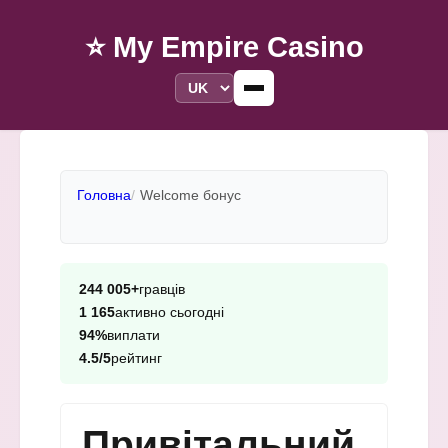
⭐ My Empire Casino
Головна
Welcome бонус
244 005+
гравців
1 165
активно сьогодні
94%
виплати
4.5/5
рейтинг
Привітальний