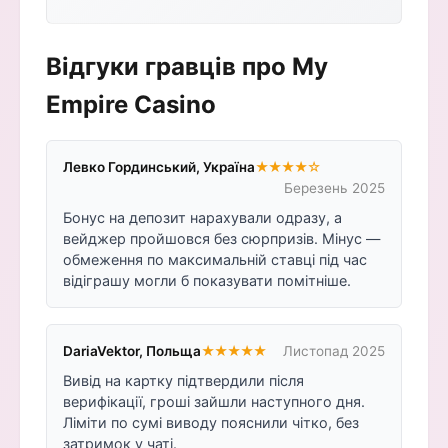
Відгуки гравців про My
Empire Casino
Левко Гординський, Україна
★★★★☆
Березень 2025
Бонус на депозит нарахували одразу, а
вейджер пройшовся без сюрпризів. Мінус —
обмеження по максимальній ставці під час
відіграшу могли б показувати помітніше.
DariaVektor, Польща
★★★★★
Листопад 2025
Вивід на картку підтвердили після
верифікації, гроші зайшли наступного дня.
Ліміти по сумі виводу пояснили чітко, без
затримок у чаті.