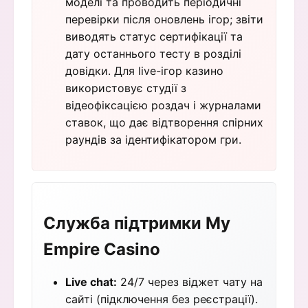
моделі та проводить періодичні
перевірки після оновлень ігор; звіти
виводять статус сертифікації та
дату останнього тесту в розділі
довідки. Для live-ігор казино
використовує студії з
відеофіксацією роздач і журналами
ставок, що дає відтворення спірних
раундів за ідентифікатором гри.
Служба підтримки My
Empire Casino
Live chat:
24/7 через віджет чату на
сайті (підключення без реєстрації).