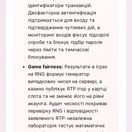
ідентифікатори транзакцій.
Двофакторна автентифікація
підтримується для входу та
підтвердження чутливих дій, а
моніторинг входів фіксує підозрілі
спроби та блокує підбір пароля
через ліміти та тимчасові
блокування.
Game fairness:
Результати в іграх
на RNG формує генератор
випадкових чисел на сервері, а
казино публікує RTP ігор у картці
слота та не змінює його на рівні
акаунта. Аудит чесності покриває
перевірку RNG і відповідності
заявленого RTP: незалежна
лабораторія тестує математичні