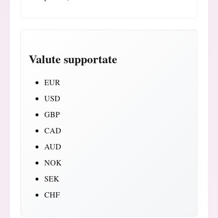
Valute supportate
EUR
USD
GBP
CAD
AUD
NOK
SEK
CHF