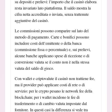
su depositi e prelievi: l’importo che il casinò elabora
resta invariato lato piattaforma. Il saldo mostra la
cifra netta accreditata o inviata, senza trattenute
aggiuntive del casinò.
Le commissioni possono comparire sul lato del
metodo di pagamento. Carte e bonifici possono
includere costi dell’emittente o della banca
(commissione fissa o percentuale) e, sui prelievi,
alcune banche applicano spese di ricezione o di
conversione valuta se il conto non è nella stessa
valuta del saldo di gioco.
Con wallet e criptovalute il casinò non trattiene fee,
ma il provider può applicare costi di rete o di
servizio: per le crypto pesano le network fee della
blockchain; per i wallet incidono le fee di
trasferimento o di cambio valuta impostate dal
fornitore. In questi casi la differenza si vede tra