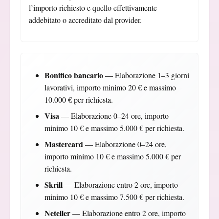
l’importo richiesto e quello effettivamente
addebitato o accreditato dal provider.
Bonifico bancario
— Elaborazione 1–3 giorni
lavorativi, importo minimo 20 € e massimo
10.000 € per richiesta.
Visa
— Elaborazione 0–24 ore, importo
minimo 10 € e massimo 5.000 € per richiesta.
Mastercard
— Elaborazione 0–24 ore,
importo minimo 10 € e massimo 5.000 € per
richiesta.
Skrill
— Elaborazione entro 2 ore, importo
minimo 10 € e massimo 7.500 € per richiesta.
Neteller
— Elaborazione entro 2 ore, importo