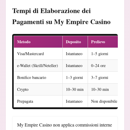
Tempi di Elaborazione dei
Pagamenti su My Empire Casino
Metodo
Deposito
Prelievo
Co
Visa/Mastercard
Istantaneo
1–5 giorni
Gr
e-Wallet (Skrill/Neteller)
Istantaneo
0–24 ore
Gr
Bonifico bancario
1–3 giorni
3–7 giorni
Gr
Crypto
10–30 min
10–30 min
Gr
Prepagata
Istantaneo
Non disponibile
Gr
My Empire Casino non applica commissioni interne