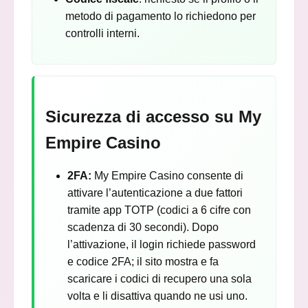
metodo di pagamento lo richiedono per
controlli interni.
Sicurezza di accesso su My
Empire Casino
2FA:
My Empire Casino consente di
attivare l’autenticazione a due fattori
tramite app TOTP (codici a 6 cifre con
scadenza di 30 secondi). Dopo
l’attivazione, il login richiede password
e codice 2FA; il sito mostra e fa
scaricare i codici di recupero una sola
volta e li disattiva quando ne usi uno.