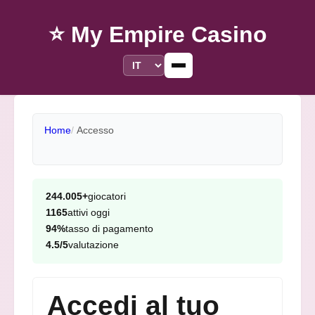
⭐ My Empire Casino
Home
Accesso
244.005+
giocatori
1165
attivi oggi
94%
tasso di pagamento
4.5/5
valutazione
Accedi al tuo