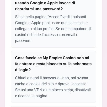
usando Google o Apple invece di
ricordarmi una password?
Sì, se nella pagina “Accedi” vedi i pulsanti
Google o Apple puoi usare quell’accesso e
collegarlo al tuo profilo. Se non compaiono, il
casinò richiede l’accesso con email e
password.
Cosa faccio se My Empire Casino non mi
fa entrare e resta bloccato sulla schermata
di login?
Chiudi e riapri il browser o l’app, poi svuota
cache e cookie del sito e riprova l’accesso.
Se usi una VPN o un blocco script, disattivali
e ricarica la pagina.