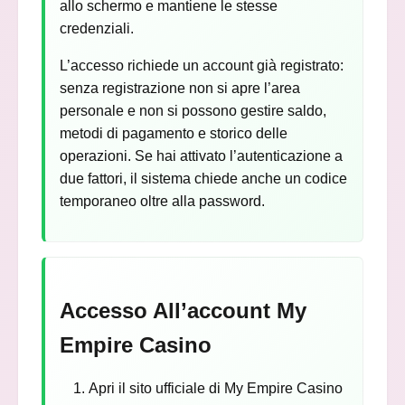
allo schermo e mantiene le stesse
credenziali.
L’accesso richiede un account già registrato:
senza registrazione non si apre l’area
personale e non si possono gestire saldo,
metodi di pagamento e storico delle
operazioni. Se hai attivato l’autenticazione a
due fattori, il sistema chiede anche un codice
temporaneo oltre alla password.
Accesso All’account My
Empire Casino
Apri il sito ufficiale di My Empire Casino