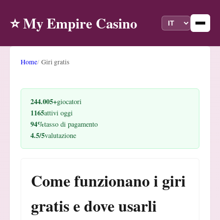
⭐ My Empire Casino
Home
Giri gratis
244.005+
giocatori
1165
attivi oggi
94%
tasso di pagamento
4.5/5
valutazione
Come funzionano i giri
gratis e dove usarli