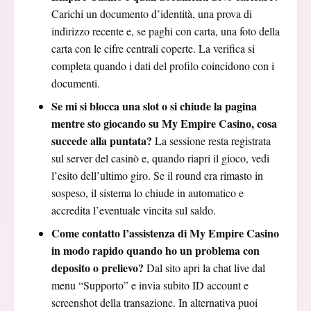
Carichi un documento d’identità, una prova di
indirizzo recente e, se paghi con carta, una foto della
carta con le cifre centrali coperte. La verifica si
completa quando i dati del profilo coincidono con i
documenti.
Se mi si blocca una slot o si chiude la pagina
mentre sto giocando su My Empire Casino, cosa
succede alla puntata?
La sessione resta registrata
sul server del casinò e, quando riapri il gioco, vedi
l’esito dell’ultimo giro. Se il round era rimasto in
sospeso, il sistema lo chiude in automatico e
accredita l’eventuale vincita sul saldo.
Come contatto l’assistenza di My Empire Casino
in modo rapido quando ho un problema con
deposito o prelievo?
Dal sito apri la chat live dal
menu “Supporto” e invia subito ID account e
screenshot della transazione. In alternativa puoi