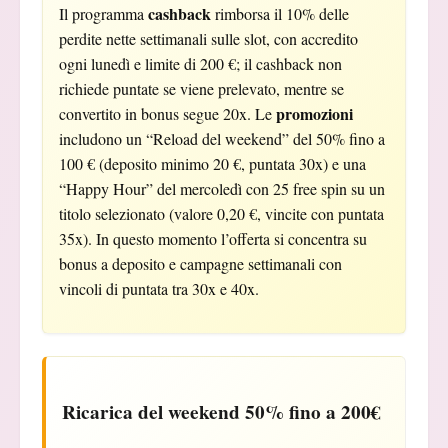
cashback
Il programma
rimborsa il 10% delle
perdite nette settimanali sulle slot, con accredito
ogni lunedì e limite di 200 €; il cashback non
richiede puntate se viene prelevato, mentre se
promozioni
convertito in bonus segue 20x. Le
includono un “Reload del weekend” del 50% fino a
100 € (deposito minimo 20 €, puntata 30x) e una
“Happy Hour” del mercoledì con 25 free spin su un
titolo selezionato (valore 0,20 €, vincite con puntata
35x). In questo momento l’offerta si concentra su
bonus a deposito e campagne settimanali con
vincoli di puntata tra 30x e 40x.
Ricarica del weekend 50% fino a 200€