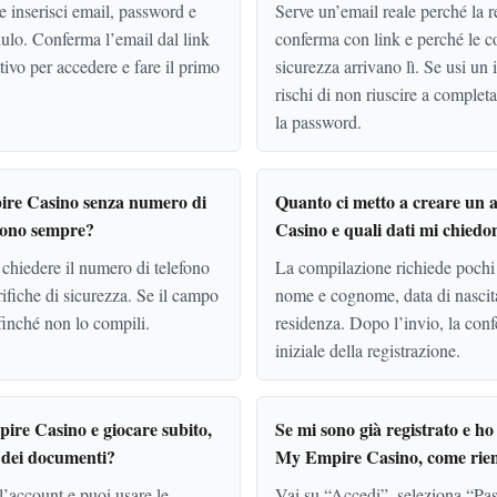
 e inserisci email, password e
Serve un’email reale perché la r
dulo. Conferma l’email dal link
conferma con link e perché le 
ttivo per accedere e fare il primo
sicurezza arrivano lì. Se usi un 
rischi di non riuscire a completa
la password.
ire Casino senza numero di
Quanto ci metto a creare un
edono sempre?
Casino e quali dati mi chiedon
 chiedere il numero di telefono
La compilazione richiede pochi
rifiche di sicurezza. Se il campo
nome e cognome, data di nascita
 finché non lo compili.
residenza. Dopo l’invio, la con
iniziale della registrazione.
ire Casino e giocare subito,
Se mi sono già registrato e h
a dei documenti?
My Empire Casino, come rient
l’account e puoi usare le
Vai su “Accedi”, seleziona “Pas