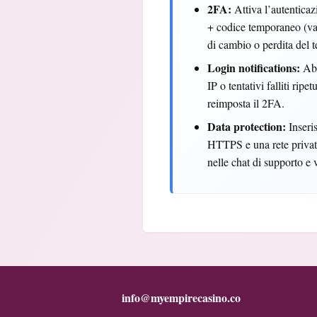
2FA:
Attiva l’autentica
+ codice temporaneo (vali
di cambio o perdita del t
Login notifications:
Abi
IP o tentativi falliti rip
reimposta il 2FA.
Data protection:
Inseris
HTTPS e una rete privata
nelle chat di supporto e 
info@myempirecasino.co