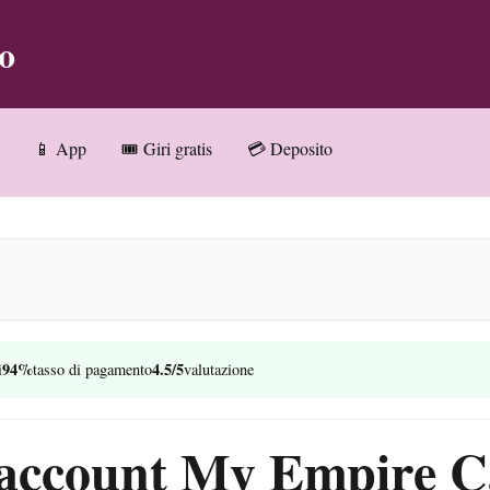
o
📱 App
🎟️ Giri gratis
💳 Deposito
94%
4.5/5
i
tasso di pagamento
valutazione
account My Empire Ca