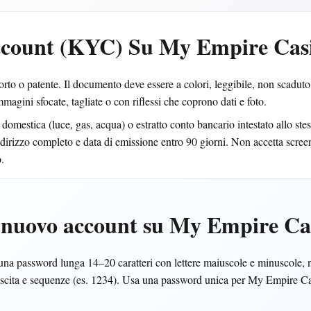
account (KYC) Su My Empire Cas
rto o patente. Il documento deve essere a colori, leggibile, non scaduto e 
agini sfocate, tagliate o con riflessi che coprono dati e foto.
 domestica (luce, gas, acqua) o estratto conto bancario intestato allo ste
dirizzo completo e data di emissione entro 90 giorni. Non accetta scree
o.
l nuovo account su My Empire Ca
na password lunga 14–20 caratteri con lettere maiuscole e minuscole, n
nascita e sequenze (es. 1234). Usa una password unica per My Empire Ca