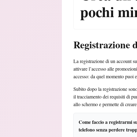
pochi mi
Registrazione 
La registrazione di un account s
attivare l’accesso alle promozioni 
accesso: da quel momento puoi en
Subito dopo la registrazione sono
il tracciamento dei requisiti di 
allo schermo e permette di crear
Come faccio a registrarmi 
telefono senza perdere tro