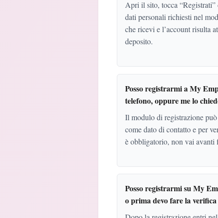
Apri il sito, tocca “Registrati”
dati personali richiesti nel mo
che ricevi e l’account risulta a
deposito.
Posso registrarmi a My Emp
telefono, oppure me lo chi
Il modulo di registrazione può
come dato di contatto e per ve
è obbligatorio, non vai avanti
Posso registrarmi su My Emp
o prima devo fare la verific
Dopo la registrazione entri nel