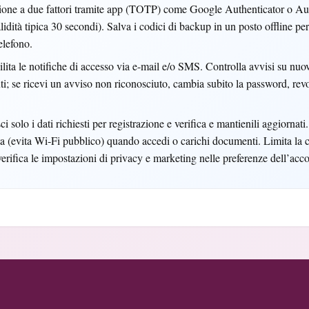
zione a due fattori tramite app (TOTP) come Google Authenticator o Aut
dità tipica 30 secondi). Salva i codici di backup in un posto offline pe
elefono.
lita le notifiche di accesso via e-mail e/o SMS. Controlla avvisi su nuov
etuti; se ricevi un avviso non riconosciuto, cambia subito la password, revo
ci solo i dati richiesti per registrazione e verifica e mantienili aggiorna
 (evita Wi‑Fi pubblico) quando accedi o carichi documenti. Limita la co
verifica le impostazioni di privacy e marketing nelle preferenze dell’acc