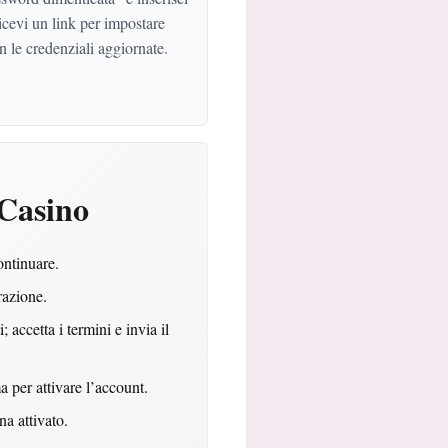
Ricevi un link per impostare
 le credenziali aggiornate.
 Casino
ontinuare.
razione.
 accetta i termini e invia il
a per attivare l’account.
a attivato.