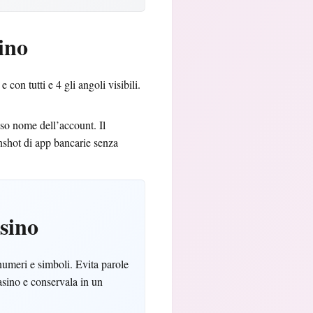
ino
con tutti e 4 gli angoli visibili.
sso nome dell’account. Il
nshot di app bancarie senza
sino
umeri e simboli. Evita parole
sino e conservala in un