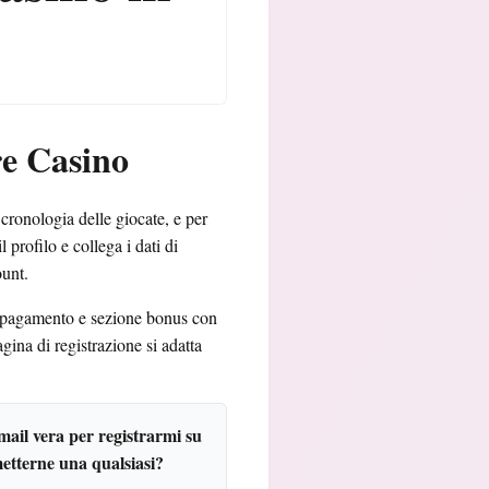
re Casino
ronologia delle giocate, e per
 profilo e collega i dati di
ount.
di pagamento e sezione bonus con
gina di registrazione si adatta
mail vera per registrarmi su
etterne una qualsiasi?