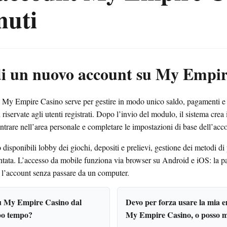
nuti
di un nuovo account su My Empi
u My Empire Casino serve per gestire in modo unico saldo, pagamenti e c
riservate agli utenti registrati. Dopo l’invio del modulo, il sistema crea il
trare nell’area personale e completare le impostazioni di base dell’acc
 disponibili lobby dei giochi, depositi e prelievi, gestione dei metodi 
puntata. L’accesso da mobile funziona via browser su Android e iOS: la pa
e l’account senza passare da un computer.
su My Empire Casino dal
Devo per forza usare la mia e
ppo tempo?
My Empire Casino, o posso m