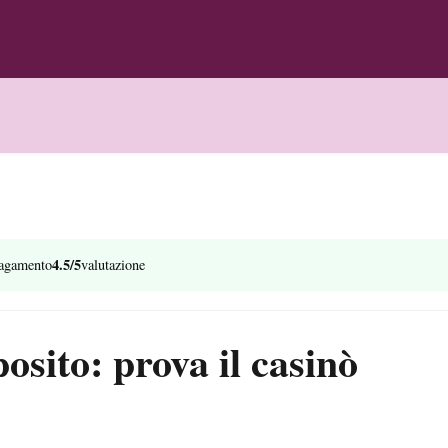
4.5/5
pagamento
valutazione
osito: prova il casinò
e