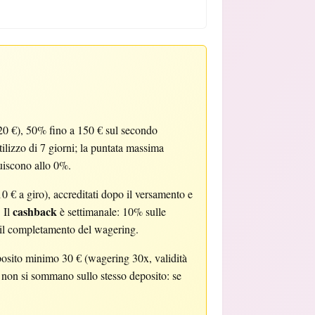
20 €), 50% fino a 150 € sul secondo
tilizzo di 7 giorni; la puntata massima
buiscono allo 0%.
10 € a giro), accreditati dopo il versamento e
cashback
. Il
è settimanale: 10% sulle
o il completamento del wagering.
sito minimo 30 € (wagering 30x, validità
i non si sommano sullo stesso deposito: se